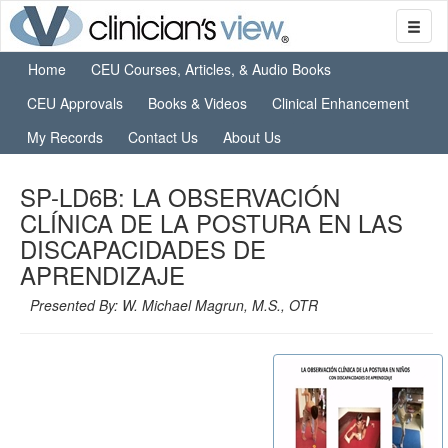
Home
CEU Courses, Articles, & Audio Books
CEU Approvals
Books & Videos
Clinical Enhancement
My Records
Contact Us
About Us
SP-LD6B: LA OBSERVACIÓN
CLÍNICA DE LA POSTURA EN LAS
DISCAPACIDADES DE
APRENDIZAJE
Presented By: W. Michael Magrun, M.S., OTR