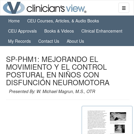
Home
CEU Courses, Articles, & Audio Books
CEU Approvals
Books & Videos
Clinical Enhancement
My Records
Contact Us
About Us
SP-PHM1: MEJORANDO EL
MOVIMIENTO Y EL CONTROL
POSTURAL EN NIÑOS CON
DISFUNCIÓN NEUROMOTORA
Presented By: W. Michael Magrun, M.S., OTR