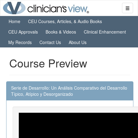
Home
CEU Courses, Articles, & Audio Books
CEU Approvals
Books & Videos
Clinical Enhancement
My Records
Contact Us
About Us
Course Preview
Serie de Desarrollo: Un Análisis Comparativo del Desarrollo
Típico, Atípico y Desorganizado