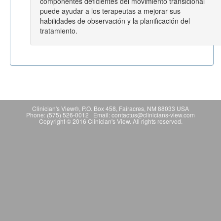
componentes deficientes del movimiento transicional
puede ayudar a los terapeutas a mejorar sus
habilidades de observación y la planificación del
tratamiento.
Clinician's View®, P.O. Box 458, Fairacres, NM 88033 USA
Phone: (575) 526-0012 Email: contactus@clinicians-view.com
Copyright © 2016 Clinician's View. All rights reserved.